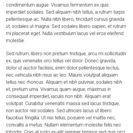
condimentum augue. Vivamus fermentum ex quis
imperdiet sodales. Sed aliquam nibh tellus, a rutrum turpis
pellentesque ac. Nulla nibh libero, tincidunt cursus gravida
ut, sodales ut magna. Sed sodales libero sapien, et rutrum
mi placerat eget. Nulla vestibulum lacus vel eros eleifend
molestie.
Sed rutrum, libero non pretium tristique, arcu mi sollicitudin
ex, quis venenatis orci tellus vel dolor. Donec gravida,
dolor ut auctor facilisis, enim dolor pellentesque lectus,
nec vehicula nibh risus ac leo. Mauris volutpat aliquam
tellus nec rhoncus. Aliquam et nibh pulvinar, sodales nibh
et, pretium urna. Vivamus quam augue, maximus in
consequat imperdiet, iaculis non nibh. Aliquam erat
volutpat. Curabitur venenatis massa sed lacus tristique,
non auctor nisl sodales. Sed ultricies lacus ut libero
faucibus fringilla. Ut nisi tellus, posuere vel mattis nec,
convallis a metus. Nullam elementum molestie felis nec
lobortis. Cras at justo eu elit semper tempor sed quis orci.