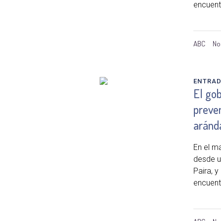
encuent
ABC
No
ENTRA
El gob
preven
aránd
En el m
desde un
Paira, y
encuent