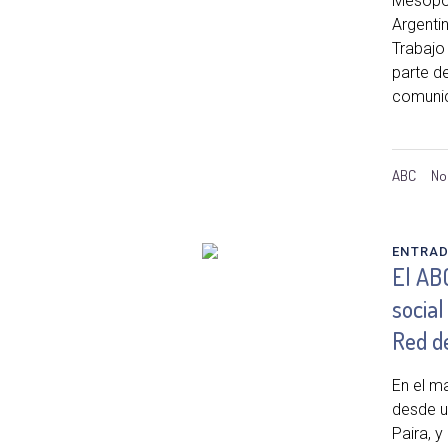
Mesopot
Argenti
Trabajo 
parte d
comunic
ABC
No
ENTRA
El AB
social
Red de
En el m
desde un
Paira, y