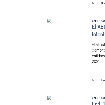
ABC
No
ENTRA
El ABC
Infanti
El Mini
comprom
entidad
2021.
ABC
Ev
ENTRA
End C