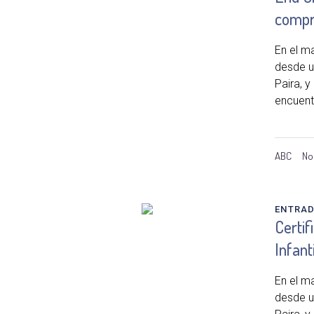
compr
En el m
desde un
Paira, y
encuent
ABC
No
ENTRA
Certif
Infanti
En el m
desde un