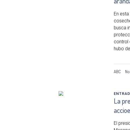
aránd
En esta
coseche
busca i
protecc
control
hubo det
ABC
No
ENTRA
La pre
accioe
El pres