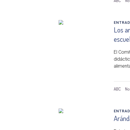
ABC
No
ENTRA
Los a
escue
El Comi
didácti
aliment
ABC
No
ENTRA
Aránd