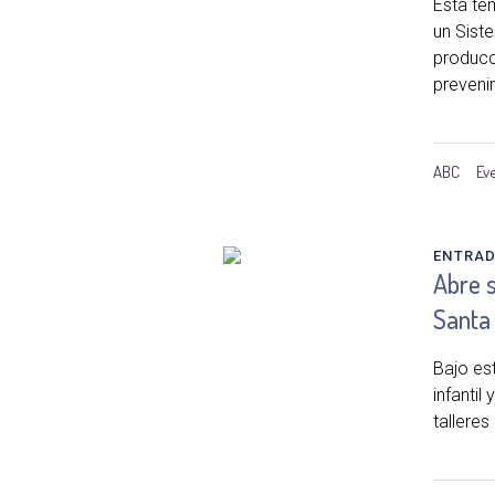
Esta te
un Sist
producc
prevenir 
ABC
Ev
ENTRA
Abre s
Santa
Bajo est
infantil
talleres