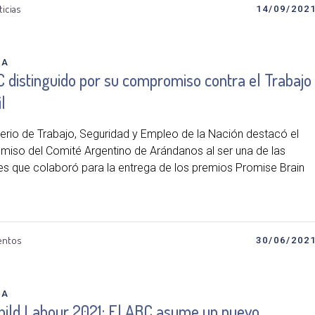
ticias
14/09/202
DA
 distinguido por su compromiso contra el Trabajo
l
sterio de Trabajo, Seguridad y Empleo de la Nación destacó el
iso del Comité Argentino de Arándanos al ser una de las
es que colaboró para la entrega de los premios Promise Brain
entos
30/06/202
DA
hild Labour 2021: El ABC asume un nuevo