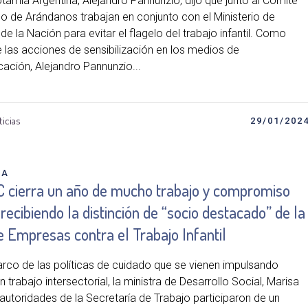
amia Argentina, Alejandro Pannunzio, dijo que junto al Comité
no de Arándanos trabajan en conjunto con el Ministerio de
de la Nación para evitar el flagelo del trabajo infantil. Como
e las acciones de sensibilización en los medios de
ación, Alejandro Pannunzio...
ticias
29/01/202
DA
C cierra un año de mucho trabajo y compromiso
 recibiendo la distinción de “socio destacado” de la
 Empresas contra el Trabajo Infantil
arco de las políticas de cuidado que se vienen impulsando
 trabajo intersectorial, la ministra de Desarrollo Social, Marisa
 autoridades de la Secretaría de Trabajo participaron de un